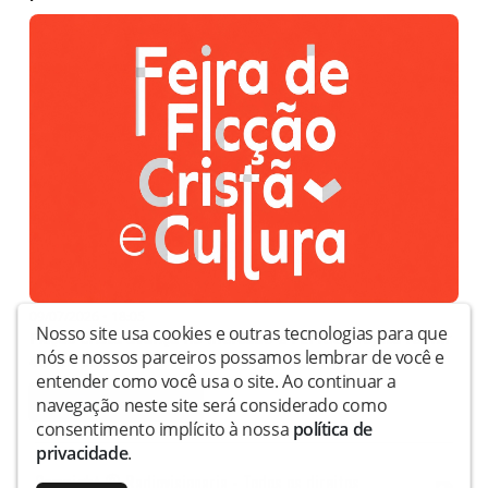
09/07/2026 • 18:05
Nosso site usa cookies e outras tecnologias para que
Ficção cristã avança no mercado e FEFICC projeta reunir
nós e nossos parceiros possamos lembrar de você e
40 mil pessoas
entender como você usa o site. Ao continuar a
1
2
3
4
5
navegação neste site será considerado como
consentimento implícito à nossa
política de
privacidade
.
Copyright © Radiovisionaria - Todos os direitos