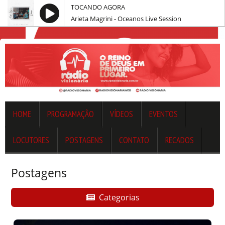
TOCANDO AGORA
Arieta Magrini - Oceanos Live Session
HOME
PROGRAMAÇÃO
VÍDEOS
EVENTOS
LOCUTORES
POSTAGENS
CONTATO
RECADOS
Postagens
Categorias