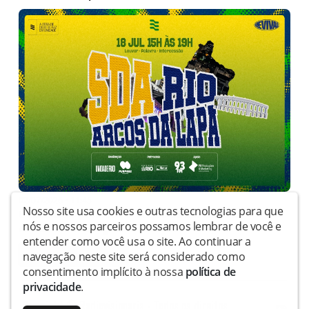
02/07/2026 • 11:45
Nosso site usa cookies e outras tecnologias para que
UnidadeRIO promove 6ª edição da Semana do
nós e nossos parceiros possamos lembrar de você e
Avivamento com grande encon...
entender como você usa o site. Ao continuar a
1
2
3
4
5
navegação neste site será considerado como
consentimento implícito à nossa
política de
privacidade
.
Copyright © Radiovisionaria - Todos os direitos