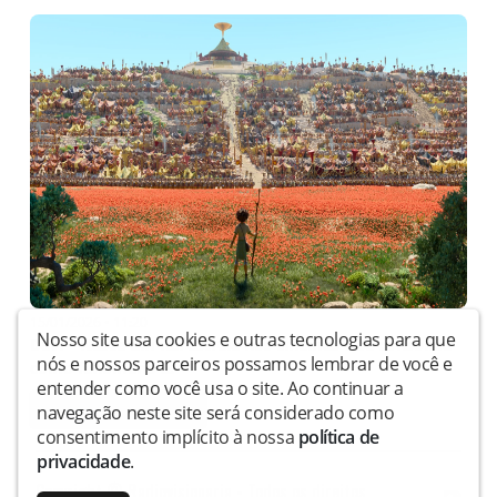
15/01/2026 • 11:20
Nosso site usa cookies e outras tecnologias para que
Davi – Nasce um Rei estreia nos cinemas e se consolida
nós e nossos parceiros possamos lembrar de você e
como fenômeno ...
entender como você usa o site. Ao continuar a
1
2
3
4
5
navegação neste site será considerado como
consentimento implícito à nossa
política de
privacidade
.
Copyright © Radiovisionaria - Todos os direitos