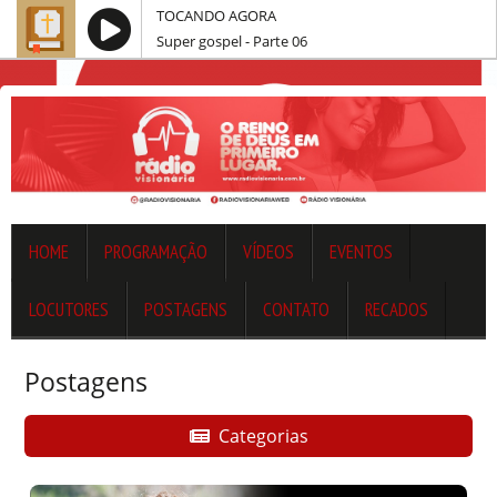
TOCANDO AGORA
Super gospel - Parte 06
HOME
PROGRAMAÇÃO
VÍDEOS
EVENTOS
LOCUTORES
POSTAGENS
CONTATO
RECADOS
Postagens
Categorias