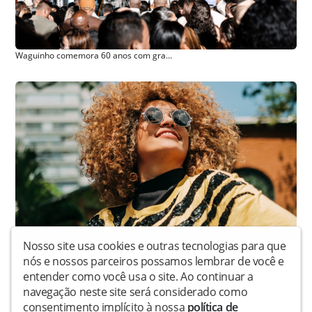
Waguinho comemora 60 anos com gravação de projeto audiovisual no Rio de Janeiro
Nosso site usa cookies e outras tecnologias para que
Leidy Murilho estreia na Universal Music Christian Group com o single e clipe “Cheguei Até Aqui”
nós e nossos parceiros possamos lembrar de você e
entender como você usa o site. Ao continuar a
navegação neste site será considerado como
consentimento implícito à nossa
política de