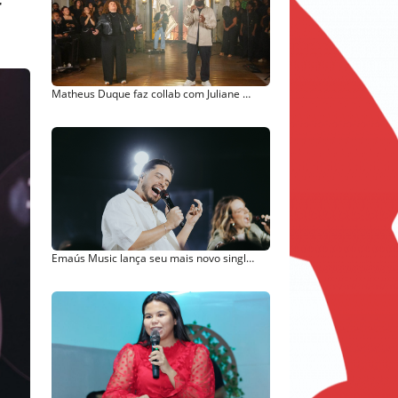
r
Matheus Duque faz collab com Juliane Nogueira na interpretação de “Quem Subirá?”
Emaús Music lança seu mais novo single "Refúgio"