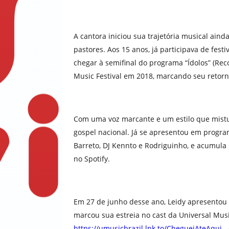
A cantora iniciou sua trajetória musical aind
pastores. Aos 15 anos, já participava de fest
chegar à semifinal do programa “Ídolos” (Rec
Music Festival em 2018, marcando seu retorn
Com uma voz marcante e um estilo que mistu
gospel nacional. Já se apresentou em progra
Barreto, DJ Kennto e Rodriguinho, e acumula
no Spotify.
Em 27 de junho desse ano, Leidy apresentou o
marcou sua estreia no cast da Universal Musi
https://umusicbrazil.lnk.to/ChegueiAteAqui
.