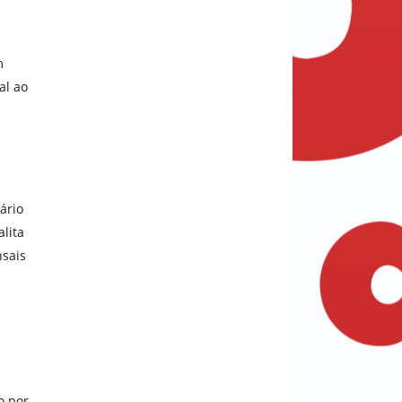
m
al ao
ário
lita
nsais
o por