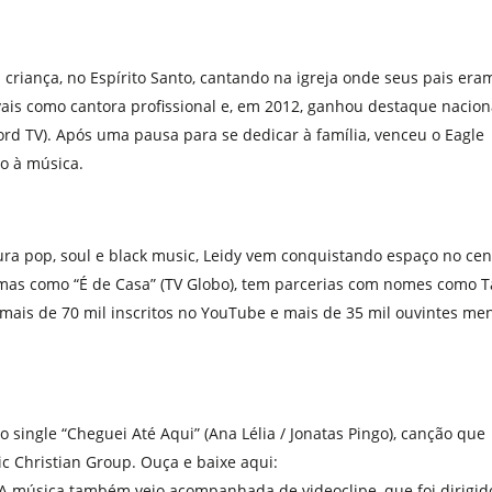
a criança, no Espírito Santo, cantando na igreja onde seus pais era
ivais como cantora profissional e, em 2012, ganhou destaque nacion
ord TV). Após uma pausa para se dedicar à família, venceu o Eagle
o à música.
ra pop, soul e black music, Leidy vem conquistando espaço no cen
mas como “É de Casa” (TV Globo), tem parcerias com nomes como Ta
 mais de 70 mil inscritos no YouTube e mais de 35 mil ouvintes me
 single “Cheguei Até Aqui” (Ana Lélia / Jonatas Pingo), canção que
c Christian Group. Ouça e baixe aqui:
 A música também veio acompanhada de videoclipe, que foi dirigid