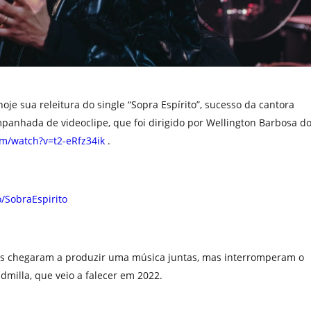
je sua releitura do single “Sopra Espírito”, sucesso da cantora
anhada de videoclipe, que foi dirigido por Wellington Barbosa d
m/watch?v=t2-eRfz34ik
.
o/SobraEspirito
as chegaram a produzir uma música juntas, mas interromperam o
milla, que veio a falecer em 2022.