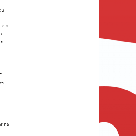
da
r em
 a
te
”,
os.
ar na