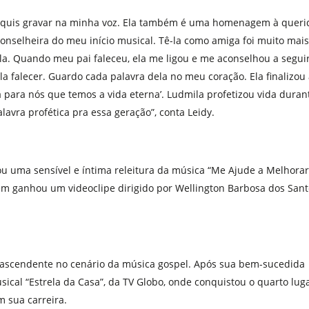
e quis gravar na minha voz. Ela também é uma homenagem à queri
conselheira do meu início musical. Tê-la como amiga foi muito mais
a. Quando meu pai faleceu, ela me ligou e me aconselhou a segui
ela falecer. Guardo cada palavra dela no meu coração. Ela finalizou
ita para nós que temos a vida eterna’. Ludmila profetizou vida duran
alavra profética pra essa geração”, conta Leidy.
u uma sensível e íntima releitura da música “Me Ajude a Melhorar
ém ganhou um videoclipe dirigido por Wellington Barbosa dos Sant
a ascendente no cenário da música gospel. Após sua bem-sucedida
sical “Estrela da Casa”, da TV Globo, onde conquistou o quarto lug
 sua carreira.