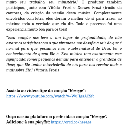
muito seu trabalho, seu ministério
.” O produtor também
participou, junto com Vitória Frozi e Xerxes Frozi (irmão da
cantora), da criação da versão desta música. Completamente
envolvidos com letra, eles deram o melhor de si para trazer ao
máximo toda a verdade que ela diz. Todo o processo foi uma
experiência muito boa para os três!
“
Essa canção nos leva a um lugar de profundidade, de não
estarmos satisfeitos com o que vivemos e nos desafia a sair do que é
normal para que possamos viver o sobrenatural de Deus, ter o
conhecimento de quem Ele é. Essa música tem exatamente este
significado: somos pequenos demais para entender a grandeza de
Deus, que Ele tenha misericórdia de nós para nos revelar mais e
mais sobre Ele
.” (Vitória Frozi)
Assista ao videoclipe da canção “
Herege
”:
https://www.youtube.com/watch?v=WuJIgaACSfc
Ouça na sua plataforma preferida a canção “
Herege
”.
Adicione à sua
playlist
:
https://orcd.co/herege