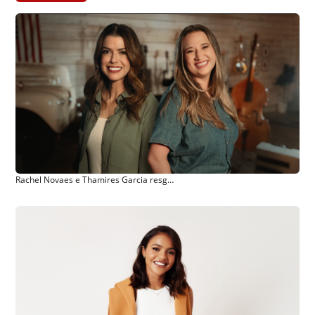
Rachel Novaes e Thamires Garcia resgatam clássico da música cristã