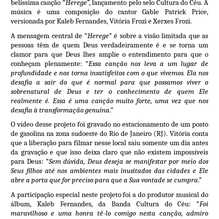
belíssima canção “
Herege
”, lançamento pelo selo Cultura do Céu. A
música é uma composição do cantor Gable Patrick Price,
versionada por Kaleb Fernandes, Vitória Frozi e Xerxes Frozi.
A mensagem central de “
Herege
” é sobre a visão limitada que as
pessoas têm de quem Deus verdadeiramente é e se torna um
clamor para que Deus lhes amplie o entendimento para que o
conheçam plenamente: “
Essa canção nos leva a um lugar de
profundidade e nos torna insatisfeitos com o que vivemos. Ela nos
desafia a sair do que é normal para que possamos viver o
sobrenatural de Deus e ter o conhecimento de quem Ele
realmente é. Essa é uma canção muito forte, uma vez que nos
desafia à transformação genuína
.”
O vídeo desse projeto foi gravado no estacionamento de um posto
de gasolina na zona sudoeste do Rio de Janeiro (RJ). Vitória conta
que a liberação para filmar nesse local saiu somente um dia antes
da gravação e que isso deixa claro que não existem impossíveis
para Deus: “
Sem dúvida, Deus deseja se manifestar por meio dos
Seus filhos até nos ambientes mais inusitados das cidades e Ele
abre a porta que for preciso para que a Sua vontade se cumpra
.”
A participação especial neste projeto foi a do produtor musical do
álbum, Kaleb Fernandes, da Banda Cultura do Céu: “
Foi
maravilhoso e uma honra tê-lo comigo nesta canção, admiro