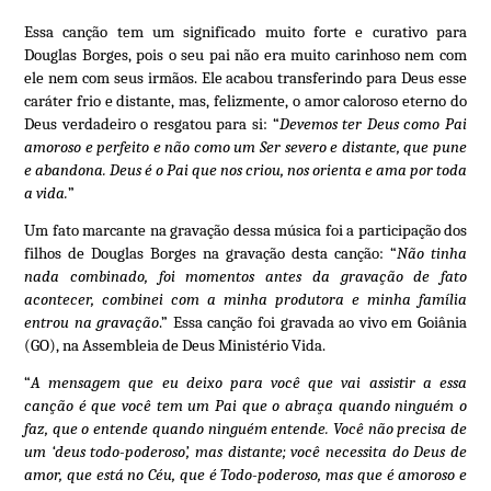
Essa canção tem um significado muito forte e curativo para
Douglas Borges, pois o seu pai não era muito carinhoso nem com
ele nem com seus irmãos. Ele acabou transferindo para Deus esse
caráter frio e distante, mas, felizmente, o amor caloroso eterno do
Deus verdadeiro o resgatou para si: “
Devemos ter Deus como Pai
amoroso e perfeito e não como um Ser severo e distante, que pune
e abandona. Deus é o Pai que nos criou, nos orienta e ama por toda
a vida.
”
Um fato marcante na gravação dessa música foi a participação dos
filhos de Douglas Borges na gravação desta canção: “
Não tinha
nada combinado, foi momentos antes da gravação de fato
acontecer, combinei com a minha produtora e minha família
entrou na gravação
.” Essa canção foi gravada ao vivo em Goiânia
(GO), na Assembleia de Deus Ministério Vida.
“
A mensagem que eu deixo para você que vai assistir a essa
canção é que você tem um Pai que o abraça quando ninguém o
faz, que o entende quando ninguém entende. Você não precisa de
um ‘deus todo-poderoso’, mas distante; você necessita do Deus de
amor, que está no Céu, que é Todo-poderoso, mas que é amoroso e