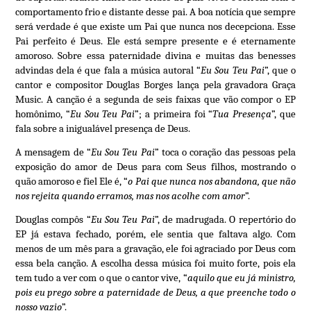
comportamento frio e distante desse pai. A boa notícia que sempre
será verdade é que existe um Pai que nunca nos decepciona. Esse
Pai perfeito é Deus. Ele está sempre presente e é eternamente
amoroso. Sobre essa paternidade divina e muitas das benesses
advindas dela é que fala a música autoral “
Eu Sou Teu Pai
”, que o
cantor e compositor Douglas Borges lança pela gravadora Graça
Music. A canção é a segunda de seis faixas que vão compor o EP
homônimo, “
Eu Sou Teu Pai
”; a primeira foi “
Tua Presença
”, que
fala sobre a inigualável presença de Deus.
A mensagem de “
Eu Sou Teu Pai
” toca o coração das pessoas pela
exposição do amor de Deus para com Seus filhos, mostrando o
quão amoroso e fiel Ele é, “
o Pai que nunca nos abandona, que não
nos rejeita quando erramos, mas nos acolhe com amor
”.
Douglas compôs “
Eu Sou Teu Pai
”, de madrugada. O repertório do
EP já estava fechado, porém, ele sentia que faltava algo. Com
menos de um mês para a gravação, ele foi agraciado por Deus com
essa bela canção. A escolha dessa música foi muito forte, pois ela
tem tudo a ver com o que o cantor vive, “
aquilo que eu já ministro,
pois eu prego sobre a paternidade de Deus, a que preenche todo o
nosso vazio
”.