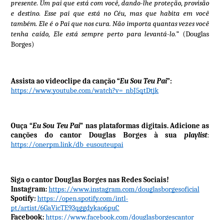
presente. Um pai que está com você, dando-lhe proteção, provisão
e destino. Esse pai que está no Céu, mas que habita em você
também. Ele é o Pai que nos cura. Não importa quantas vezes você
tenha caído, Ele está sempre perto para levantá-lo.
” (Douglas
Borges)
Assista ao videoclipe da canção “
Eu Sou Teu Pai
”:
https://www.youtube.com/watch?v=_nbJ5qtDtjk
Ouça “
Eu Sou Teu Pai
”
nas plataformas digitais. Adicione as
canções do cantor Douglas Borges à sua
playlist
:
https://onerpm.link/db_eusouteupai
Siga o cantor Douglas Borges nas Redes Sociais!
Instagram:
https://www.instagram.com/douglasborgesoficial
Spotify:
https://open.spotify.com/intl-
pt/artist/6GaVicTE93qggdykao6puC
Facebook:
https://www.facebook.com/douglasborgescantor