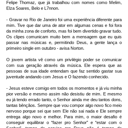
Felipe Thomaz, que já trabalhou com nomes como Melim, 
Elza Soares, Belo e L7nnon.
- Gravar no Rio de Janeiro foi uma experiência diferente para 
mim. Tive que dar uma de ator em algumas cenas e foi fora 
da minha zona de conforto, mas foi bem divertido gravar tudo. 
Os clipes comunicam muito bem a mensagem que eu quis 
passar nas músicas e, permitindo Deus, a gente lança o 
primeiro single em outubro - avisa Norton.
O jovem artista vê como um privilégio poder se comunicar 
com sua geração através da música. Ele espera que as 
pessoas de sua idade entendam que faz sentido gastar sua 
juventude andando com Jesus e O fazendo conhecido.
- Jesus esteve comigo em todos os momentos e já viu minha 
pior versão e mesmo assim não desistiu de mim. E mesmo 
eu já tendo errado tanto, o Senhor ainda me deu tantos dons, 
tantas bênçãos. Sempre que vou compor algo novo fico meio 
nervoso porque sei que sem Ele não sai nada e Ele sempre 
entrega algo novo e melhor. Para mim, o maior desafio é 
conseguir equilibrar o “fazer pro Senhor” e “estar com o 