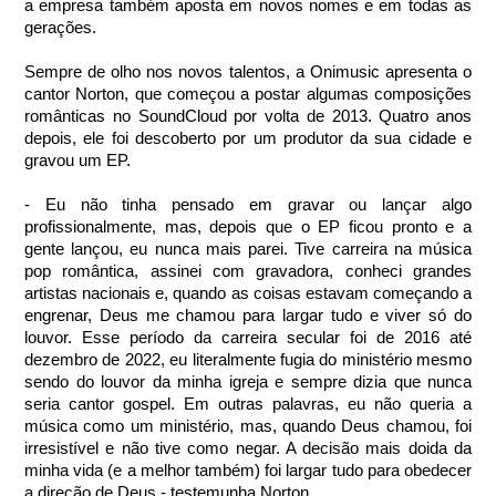
a empresa também aposta em novos nomes e em todas as 
gerações.
Sempre de olho nos novos talentos, a Onimusic apresenta o 
cantor Norton, que começou a postar algumas composições 
românticas no SoundCloud por volta de 2013. Quatro anos 
depois, ele foi descoberto por um produtor da sua cidade e 
gravou um EP.
- Eu não tinha pensado em gravar ou lançar algo 
profissionalmente, mas, depois que o EP ficou pronto e a 
gente lançou, eu nunca mais parei. Tive carreira na música 
pop romântica, assinei com gravadora, conheci grandes 
artistas nacionais e, quando as coisas estavam começando a 
engrenar, Deus me chamou para largar tudo e viver só do 
louvor. Esse período da carreira secular foi de 2016 até 
dezembro de 2022, eu literalmente fugia do ministério mesmo 
sendo do louvor da minha igreja e sempre dizia que nunca 
seria cantor gospel. Em outras palavras, eu não queria a 
música como um ministério, mas, quando Deus chamou, foi 
irresistível e não tive como negar. A decisão mais doida da 
minha vida (e a melhor também) foi largar tudo para obedecer 
a direção de Deus - testemunha Norton.