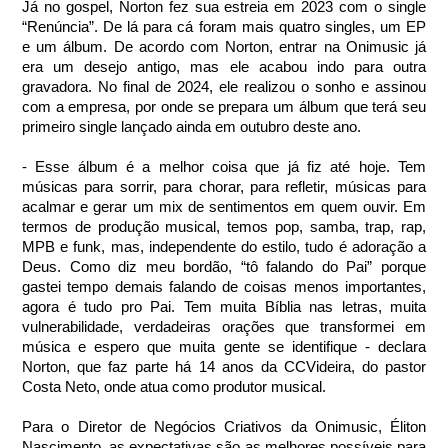
Já no gospel, Norton fez sua estreia em 2023 com o single 
“Renúncia”. De lá para cá foram mais quatro singles, um EP 
e um álbum. De acordo com Norton, entrar na Onimusic já 
era um desejo antigo, mas ele acabou indo para outra 
gravadora. No final de 2024, ele realizou o sonho e assinou 
com a empresa, por onde se prepara um álbum que terá seu 
primeiro single lançado ainda em outubro deste ano.
- Esse álbum é a melhor coisa que já fiz até hoje. Tem 
músicas para sorrir, para chorar, para refletir, músicas para 
acalmar e gerar um mix de sentimentos em quem ouvir. Em 
termos de produção musical, temos pop, samba, trap, rap, 
MPB e funk, mas, independente do estilo, tudo é adoração a 
Deus. Como diz meu bordão, “tô falando do Pai” porque 
gastei tempo demais falando de coisas menos importantes, 
agora é tudo pro Pai. Tem muita Bíblia nas letras, muita 
vulnerabilidade, verdadeiras orações que transformei em 
música e espero que muita gente se identifique - declara 
Norton, que faz parte há 14 anos da CCVideira, do pastor 
Costa Neto, onde atua como produtor musical.
Para o Diretor de Negócios Criativos da Onimusic, Éliton 
Nascimento, as expectativas são as melhores possíveis para 