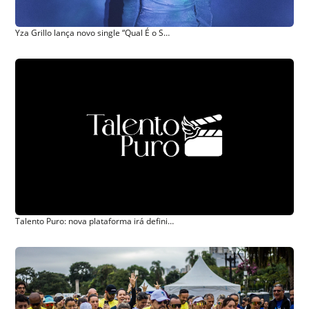
Yza Grillo lança novo single “Qual É o Som do Céu?”
Talento Puro: nova plataforma irá definir equipe do primeiro filme dos Kendrick no Brasil