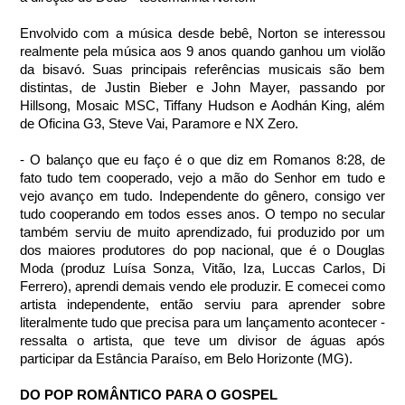
Envolvido com a música desde bebê, Norton se interessou 
realmente pela música aos 9 anos quando ganhou um violão 
da bisavó. Suas principais referências musicais são bem 
distintas, de Justin Bieber e John Mayer, passando por 
Hillsong, Mosaic MSC, Tiffany Hudson e Aodhán King, além 
de Oficina G3, Steve Vai, Paramore e NX Zero.
- O balanço que eu faço é o que diz em Romanos 8:28, de 
fato tudo tem cooperado, vejo a mão do Senhor em tudo e 
vejo avanço em tudo. Independente do gênero, consigo ver 
tudo cooperando em todos esses anos. O tempo no secular 
também serviu de muito aprendizado, fui produzido por um 
dos maiores produtores do pop nacional, que é o Douglas 
Moda (produz Luísa Sonza, Vitão, Iza, Luccas Carlos, Di 
Ferrero), aprendi demais vendo ele produzir. E comecei como 
artista independente, então serviu para aprender sobre 
literalmente tudo que precisa para um lançamento acontecer - 
ressalta o artista, que teve um divisor de águas após 
participar da Estância Paraíso, em Belo Horizonte (MG).
DO POP ROMÂNTICO PARA O GOSPEL