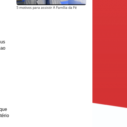
5 motivos para assistir A Família da Fé
us 
ao 
que 
ério 