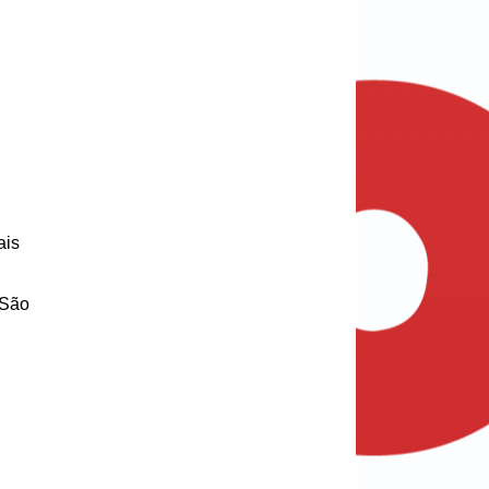
is 
São 