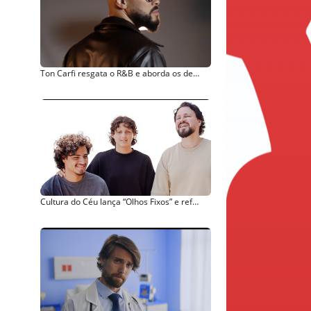
Ton Carfi resgata o R&B e aborda os desafios reais do amor no EP “Cantares”
Cultura do Céu lança “Olhos Fixos” e reforça mensagem de entrega absoluta a Jesus