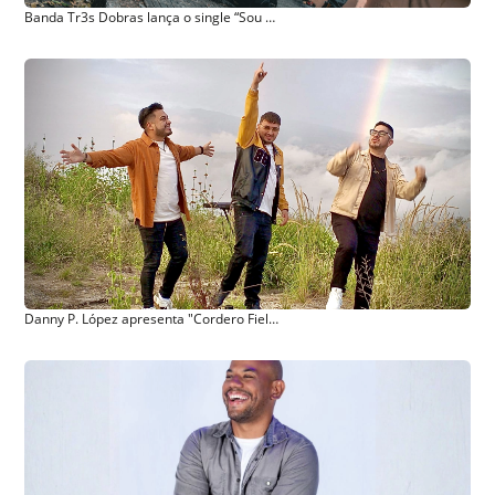
Banda Tr3s Dobras lança o single “Sou Teu” pela Nova Fase Music
Danny P. López apresenta "Cordero Fiel (Angus Dei) com participação de Pablo Andrés Hidalgo e Mic Kid