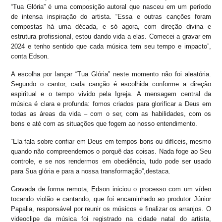
“Tua Glória” é uma composição autoral que nasceu em um período
de intensa inspiração do artista. “Essa e outras canções foram
compostas há uma década, e só agora, com direção divina e
estrutura profissional, estou dando vida a elas. Comecei a gravar em
2024 e tenho sentido que cada música tem seu tempo e impacto”,
conta Edson.
A escolha por lançar “Tua Glória” neste momento não foi aleatória.
Segundo o cantor, cada canção é escolhida conforme a direção
espiritual e o tempo vivido pela Igreja. A mensagem central da
música é clara e profunda: fomos criados para glorificar a Deus em
todas as áreas da vida – com o ser, com as habilidades, com os
bens e até com as situações que fogem ao nosso entendimento.
“Ela fala sobre confiar em Deus em tempos bons ou difíceis, mesmo
quando não compreendemos o porquê das coisas. Nada foge ao Seu
controle, e se nos rendermos em obediência, tudo pode ser usado
para Sua glória e para a nossa transformação”,destaca.
Gravada de forma remota, Edson iniciou o processo com um vídeo
tocando violão e cantando, que foi encaminhado ao produtor Júnior
Papalia, responsável por reunir os músicos e finalizar os arranjos. O
videoclipe da música foi registrado na cidade natal do artista,