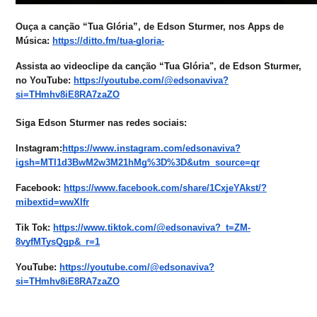
Ouça a canção “Tua Glória”, de Edson Sturmer, nos Apps de
Música:
https://ditto.fm/tua-gloria-
Assista ao videoclipe da canção “Tua Glória", de Edson Sturmer,
no YouTube:
https://youtube.com/@edsonaviva?
si=THmhv8iE8RA7zaZO
Siga Edson Sturmer nas redes sociais:
Instagram:
https://www.instagram.com/edsonaviva?
igsh=MTI1d3BwM2w3M21hMg%3D%3D&utm_source=qr
Facebook:
https://www.facebook.com/share/1CxjeYAkst/?
mibextid=wwXIfr
Tik Tok:
https://www.tiktok.com/@edsonaviva?_t=ZM-
8vyfMTysQgp&_r=1
YouTube:
https://youtube.com/@edsonaviva?
si=THmhv8iE8RA7zaZO